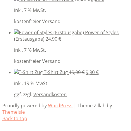
price
price
inkl. 7 % MwSt.
was:
is:
10,00 €.
8,00 €.
kostenfreier Versand
Power of Styles
(Erstausgabe)
24,90
€
inkl. 7 % MwSt.
kostenfreier Versand
Original
Current
T-Shirt Zug
19,90
€
9,90
€
price
price
inkl. 19 % MwSt.
was:
is:
19,90 €.
9,90 €.
ggf. zzgl.
Versandkosten
Proudly powered by
WordPress
|
Theme Zillah by
Themeisle
Back to top