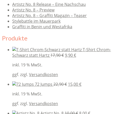
Artistz No. 8 Release – Eine Nachschau
Artistz No. 8 – Preview
Artistz No. 8 – Graffiti Magazin – Teaser
Stylebattle im Mauerpark
Graffiti in Benin und Westafrika
Produkte
T-Shirt Chrom-
Original
Current
Schwarz statt Hartz
17,90
€
9,90
€
price
price
inkl. 19 % MwSt.
was:
is:
17,90 €.
9,90 €.
ggf. zzgl.
Versandkosten
Original
Current
72 Jumps
22,90
€
15,00
€
price
price
inkl. 19 % MwSt.
was:
is:
22,90 €.
15,00 €.
ggf. zzgl.
Versandkosten
Original
Current
Artistz No. 8
10,00
€
8,00
€