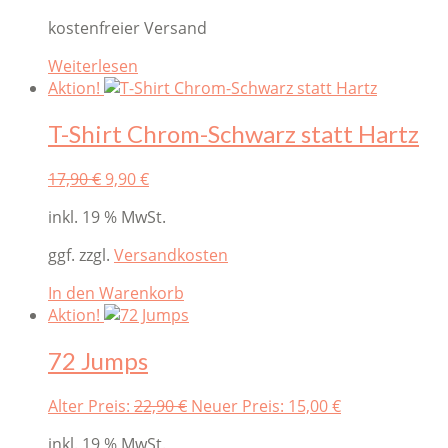
kostenfreier Versand
Weiterlesen
Aktion!
T-Shirt Chrom-Schwarz statt Hartz
Original
Current
17,90
€
9,90
€
price
price
inkl. 19 % MwSt.
was:
is:
17,90 €.
9,90 €.
ggf. zzgl.
Versandkosten
In den Warenkorb
Aktion!
72 Jumps
Original
Current
Alter Preis:
22,90
€
Neuer Preis:
15,00
€
price
price
inkl. 19 % MwSt.