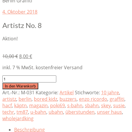
Berlin Graffiti
4. Oktober 2018
Artistz No. 8
Aktion!
Original
Current
10,00
€
8,00
€
price
price
inkl. 7 % MwSt.
kostenfreier Versand
was:
is:
10,00 €.
8,00 €.
Artistz
No.
In den Warenkorb
8
Art.-Nr.:
M-031
Kategorie:
Artikel
Stichworte:
10 jahre
,
quantity
artistz
,
berlin
,
bored kidz
,
buzzers
,
enzo ricordo
,
graffiti
,
hacf
,
käptn
,
magazin
,
poki69
,
s-bahn
,
sbahn
,
skey
,
susie
,
techr
,
tm87
,
u-bahn
,
ubahn
,
überstunden
,
unser haus
,
wholejardking
Beschreibung