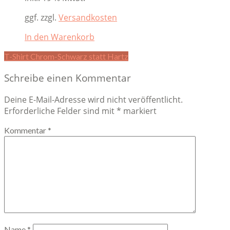
was:
is:
22,90 €.
15,00 €.
ggf. zzgl.
Versandkosten
In den Warenkorb
Beitragsnavigation
T-Shirt Chrom-Schwarz statt Hartz
Schreibe einen Kommentar
Deine E-Mail-Adresse wird nicht veröffentlicht.
Erforderliche Felder sind mit
*
markiert
Kommentar
*
Name
*