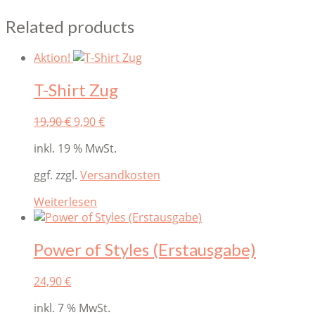
Related products
Aktion!
T-Shirt Zug
Original
Current
19,90
€
9,90
€
price
price
inkl. 19 % MwSt.
was:
is:
19,90 €.
9,90 €.
ggf. zzgl.
Versandkosten
Weiterlesen
Power of Styles (Erstausgabe)
24,90
€
inkl. 7 % MwSt.